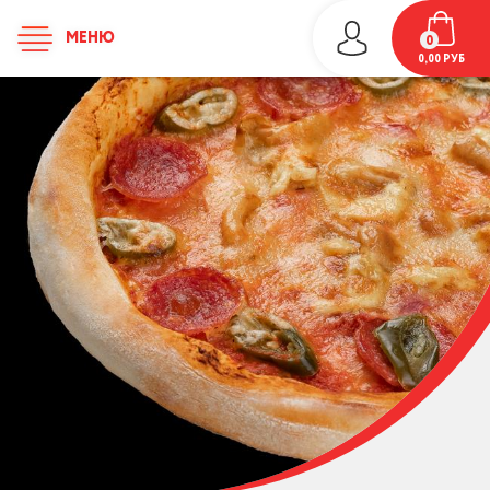
МЕНЮ
0
0,00
РУБ