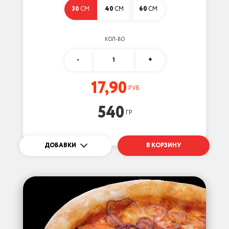
30
СМ
40
СМ
60
СМ
КОЛ-ВО
-
1
+
17,90
РУБ
540
ГР
ДОБАВКИ
В КОРЗИНУ