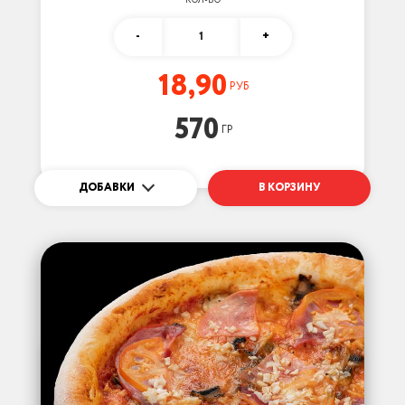
КОЛ-ВО
-
1
+
18,90
РУБ
570
ГР
ДОБАВКИ
В КОРЗИНУ