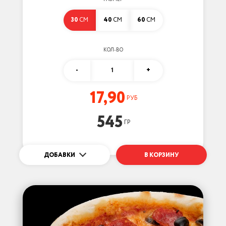
30
СМ
40
СМ
60
СМ
КОЛ-ВО
-
1
+
17,90
РУБ
545
ГР
ДОБАВКИ
В КОРЗИНУ