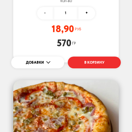
КОЛ-ВО
-
1
+
18,90
РУБ
570
ГР
ДОБАВКИ
В КОРЗИНУ